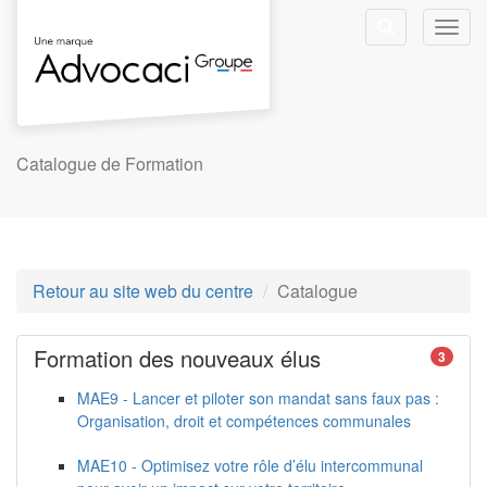
Aller au menu principal
Aller au contenu principal
Personnaliser l'interface
Toggl
Rechercher u
Catalogue de Formation
Retour au site web du centre
Catalogue
Catalogue
Formation des nouveaux élus
3
MAE9 - Lancer et piloter son mandat sans faux pas :
Organisation, droit et compétences communales
MAE10 - Optimisez votre rôle d’élu intercommunal