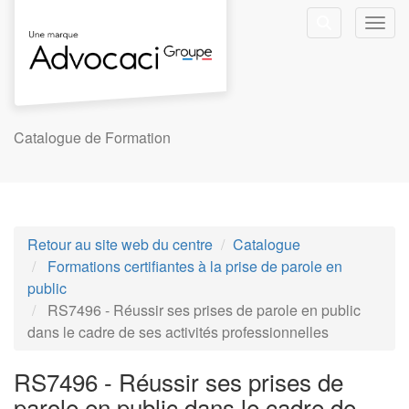
Aller au menu principal
Aller au contenu principal
Personnaliser l'interface
Toggl
Rechercher u
Catalogue de Formation
Retour au site web du centre
Catalogue
Formations certifiantes à la prise de parole en
public
RS7496 - Réussir ses prises de parole en public
dans le cadre de ses activités professionnelles
RS7496 - Réussir ses prises de
parole en public dans le cadre de