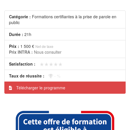
Catégorie :
Formations certifiantes à la prise de parole en
public
Durée :
21h
Prix :
1 500 €
Net de taxe
Prix INTRA :
Nous consulter
★★★★★
★★★★★
Satisfaction :
Taux de réussite :
- %
Télécharger le programme