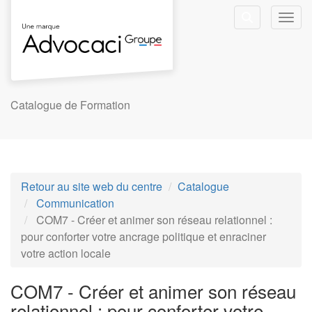
Aller au menu principal
Aller au contenu principal
Personnaliser l'interface
Toggl
Rechercher u
Catalogue de Formation
Retour au site web du centre
Catalogue
Communication
COM7 - Créer et animer son réseau relationnel :
pour conforter votre ancrage politique et enraciner
votre action locale
COM7 - Créer et animer son réseau
relationnel : pour conforter votre