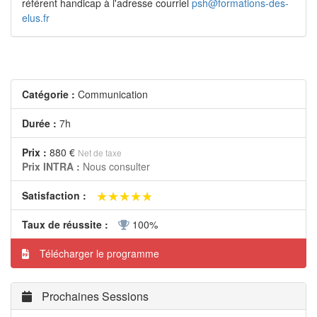
référent handicap à l'adresse courriel
psh@formations-des-
elus.fr
Catégorie :
Communication
Durée :
7h
Prix :
880 €
Net de taxe
Prix INTRA :
Nous consulter
★★★★★
★★★★★
Satisfaction :
Taux de réussite :
100%
Télécharger le programme
Prochaines Sessions