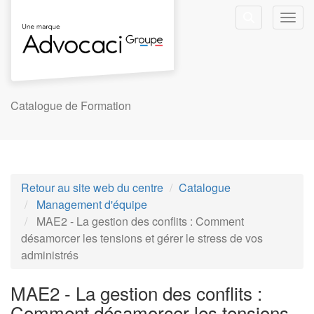
Aller au menu principal
Aller au contenu principal
Personnaliser l'interface
Toggl
Rechercher u
Catalogue de Formation
Retour au site web du centre
Catalogue
Management d'équipe
MAE2 - La gestion des conflits : Comment
désamorcer les tensions et gérer le stress de vos
administrés
MAE2 - La gestion des conflits :
Comment désamorcer les tensions