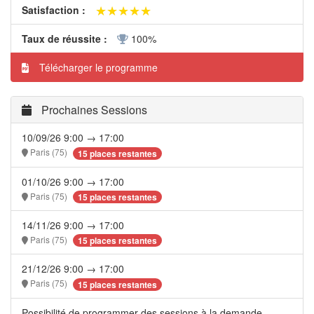
★★★★★
★★★★★
Satisfaction :
Taux de réussite :
100%
Télécharger le programme
Prochaines Sessions
10/09/26 9:00 → 17:00
Paris (75)
15 places restantes
01/10/26 9:00 → 17:00
Paris (75)
15 places restantes
14/11/26 9:00 → 17:00
Paris (75)
15 places restantes
21/12/26 9:00 → 17:00
Paris (75)
15 places restantes
Possibilité de programmer des sessions à la demande