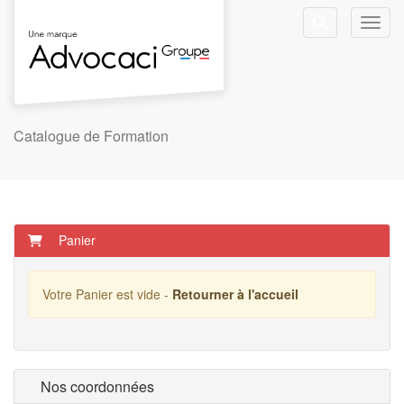
Aller au menu principal
Aller au contenu principal
Personnaliser l'interface
Toggl
Rechercher u
Catalogue de Formation
Panier
Votre Panier est vide -
Retourner à l'accueil
Nos coordonnées