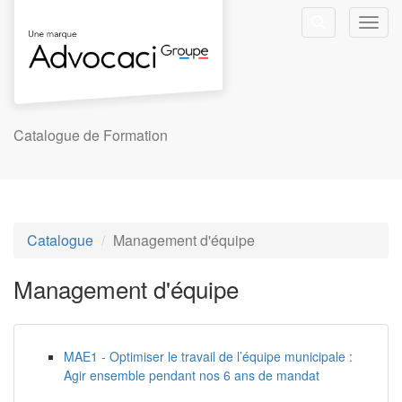
Aller au menu principal
Aller au contenu principal
Personnaliser l'interface
Toggl
Rechercher u
Catalogue de Formation
Catalogue
Management d'équipe
Management d'équipe
MAE1 - Optimiser le travail de l’équipe municipale :
Agir ensemble pendant nos 6 ans de mandat