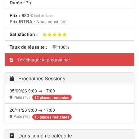
Durée :
7h
Prix :
880 €
Net de taxe
Prix INTRA :
Nous consulter
★★★★★
★★★★★
Satisfaction :
Taux de réussite :
100%
Télécharger le programme
Prochaines Sessions
05/09/26 9:00 → 17:00
Paris (75)
12 places restantes
26/11/26 9:00 → 17:00
Paris (75)
15 places restantes
Dans la même catégorie