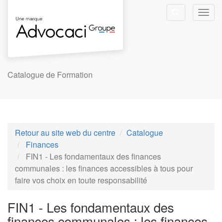
Aller au menu principal
Aller au contenu principal
Personnaliser l'interface
Toggl
Rechercher u
Catalogue de Formation
Retour au site web du centre
Catalogue
Finances
FIN1 - Les fondamentaux des finances
communales : les finances accessibles à tous pour
faire vos choix en toute responsabilité
FIN1 - Les fondamentaux des
finances communales : les finances