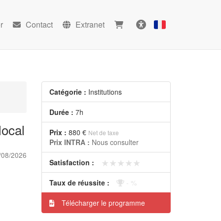
r
Contact
Extranet
Français
Accessibilité
Catégorie :
Institutions
Durée :
7h
local
Prix :
880 €
Net de taxe
Prix INTRA :
Nous consulter
/08/2026
★★★★★
★★★★★
Satisfaction :
Taux de réussite :
- %
Télécharger le programme