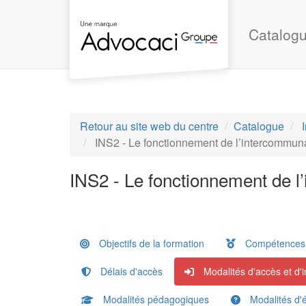
Aller au menu principal
Aller au contenu principal
Personnaliser l'interface
Catalogu
Retour au site web du centre
Catalogue
INS2 - Le fonctionnement de l’intercommunal
INS2 - Le fonctionnement de l
Objectifs de la formation
Compétences a
Délais d'accès
Modalités d'accès et d'i
Modalités pédagogiques
Modalités d'é