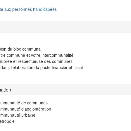
ité aux personnes handicapées
u sein du bloc communal
votre commune et votre intercommunalité
uilibrée et respectueuse des communes
ans l'élaboration du pacte financier et fiscal
mation
e communauté de communes
communauté d'agglomération
communauté urbaine
étropôle