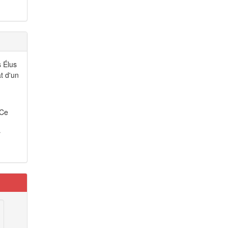
s Élus
t d'un
 Ce
r