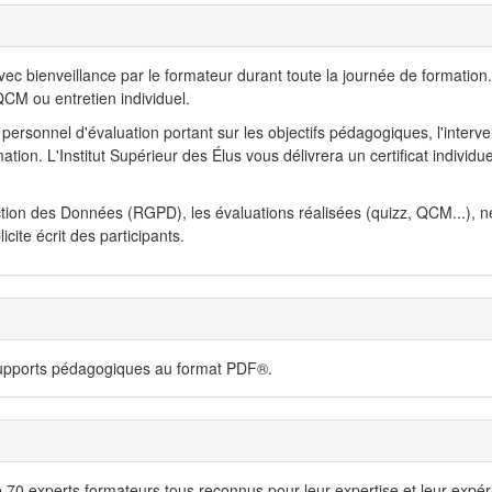
 bienveillance par le formateur durant toute la journée de formation.
CM ou entretien individuel.
personnel d'évaluation portant sur les objectifs pédagogiques, l'interve
ion. L'Institut Supérieur des Élus vous délivrera un certificat individue
tion des Données (RGPD), les évaluations réalisées (quizz, QCM...), n
ite écrit des participants.
 supports pédagogiques au format PDF®.
e 70 experts formateurs tous reconnus pour leur expertise et leur expér