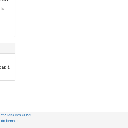
Ils
icap à
rmations-des-elus.fr
s de formation