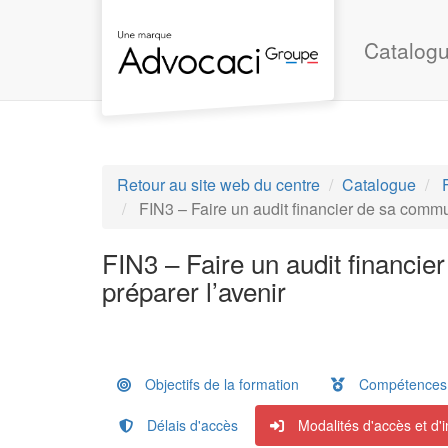
Aller au menu principal
Aller au contenu principal
Personnaliser l'interface
Catalogu
Retour au site web du centre
Catalogue
FIN3 – Faire un audit financier de sa commu
FIN3 – Faire un audit financi
préparer l’avenir
Objectifs de la formation
Compétences a
Délais d'accès
Modalités d'accès et d'i