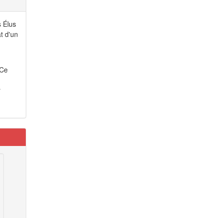
s Élus
t d'un
 Ce
r