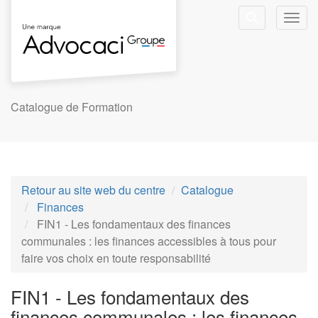
Aller au menu principal
Aller au contenu principal
Personnaliser l'interface
Toggl
Rechercher u
Catalogue de Formation
Retour au site web du centre
Catalogue
Finances
FIN1 - Les fondamentaux des finances
communales : les finances accessibles à tous pour
faire vos choix en toute responsabilité
FIN1 - Les fondamentaux des
finances communales : les finances