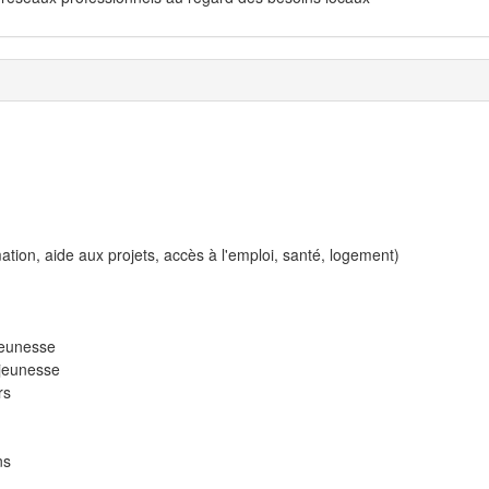
tion, aide aux projets, accès à l'emploi, santé, logement)
jeunesse
 jeunesse
rs
ns