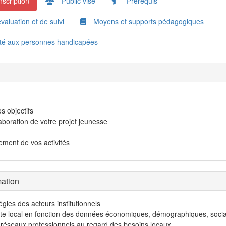
nscription
Public visé
Prérequis
valuation et de suivi
Moyens et supports pédagogiques
ité aux personnes handicapées
s objectifs
́laboration de votre projet jeunesse
ment de vos activités
mation
gies des acteurs institutionnels
texte local en fonction des données économiques, démographiques, soci
s réseaux professionnels au regard des besoins locaux