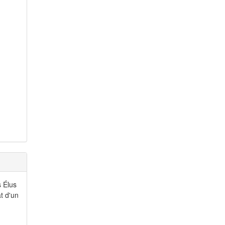
s Élus
t d'un